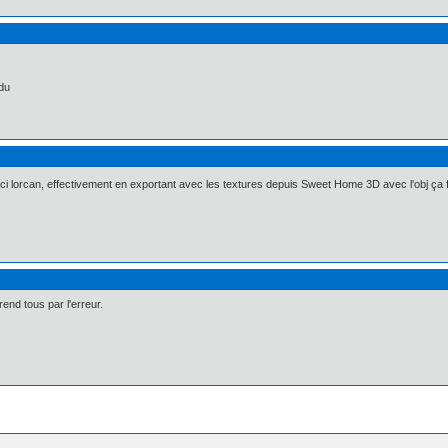
ndu
ici lorcan, effectivement en exportant avec les textures depuis Sweet Home 3D avec l'obj ça
end tous par l'erreur.