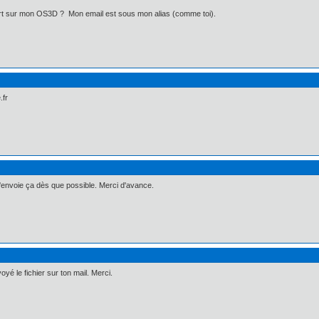
port sur mon OS3D ? Mon email est sous mon alias (comme toi).
.fr
t'envoie ça dès que possible. Merci d'avance.
voyé le fichier sur ton mail. Merci.