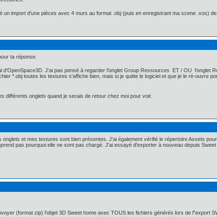
oué un import d'une pièces avec 4 murs au format .obj (puis en enregistrant ma scene .xos
pour ta réponse.
local d'OpenSpace3D. J'ai pas pensé à regarder l'onglet Group Ressources ET / OU l'onglet Re
ichier *.obj toutes les textures s'affiche bien, mais si je quitte le logiciel et que je le ré-
s différents onglets quand je serais de retour chez moi pour voir.
es onglets et mes textures sont bien présentes. J'ai également vérifié le répertoire Assets pour
rend pas pourquoi elle ne sont pas chargé. J'ai essayé d'exporter à nouveau depuis Sweet Ho
envoyer (format zip) l'objet 3D Sweet home avec TOUS les fichiers générés lors de l"export 