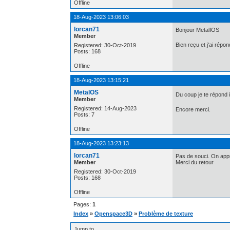
Offline
18-Aug-2023 13:06:03
lorcan71
Bonjour MetalIOS
Member
Bien reçu et j'ai répo
Registered: 30-Oct-2019
Posts: 168
Offline
18-Aug-2023 13:15:21
MetalOS
Du coup je te répond 
Member
Registered: 14-Aug-2023
Encore merci.
Posts: 7
Offline
18-Aug-2023 13:23:13
lorcan71
Pas de souci. On appr
Member
Merci du retour
Registered: 30-Oct-2019
Posts: 168
Offline
Pages:
1
Index
»
Openspace3D
»
Problème de texture
Jump to