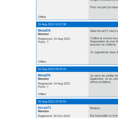
Pour ma part j'ai rej
Offline
15-Aug-2023 15:07:38
MetalOS
Salut lorcan71 merci 
Member
J'utilise la version 
Registered: 14-Aug-2023
l'importation de mon f
Posts: 7
textures ne s'affiche.
Je regarderais dans le
Offline
16-Aug-2023 09:43:16
MetalOS
Je viens de vérifier l
Member
également. Je ne comp
même problème.
Registered: 14-Aug-2023
Posts: 7
Offline
16-Aug-2023 10:35:54
lorcan71
Bonjour,
Member
Est-il possible ce m'
Registered: 30-Oct-2019