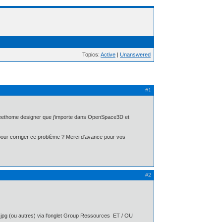
Topics:
Active
|
Unanswered
#1
eethome designer que j'importe dans OpenSpace3D et
on pour corriger ce problème ? Merci d'avance pour vos
#2
+ .jpg (ou autres) via l'onglet Group Ressources ET / OU