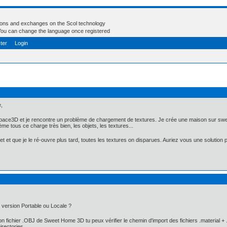
tions and exchanges on the Scol technology
- You can change the language once registered
ter
Login
,
ace3D et je rencontre un problème de chargement de textures. Je crée une maison sur sw
me tous ce charge très bien, les objets, les textures...
rojet et que je le ré-ouvre plus tard, toutes les textures on disparues. Auriez vous une soluti
 : version Portable ou Locale ?
on fichier .OBJ de Sweet Home 3D tu peux vérifier le chemin d'import des fichiers .material 
irectories.