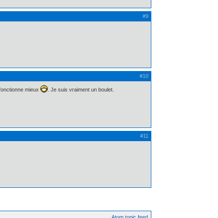
#9
#10
 fonctionne mieux
. Je suis vraiment un boulet.
#11
Atom topic feed