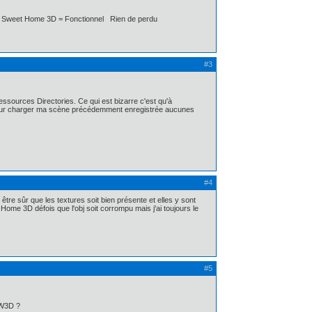
) de Sweet Home 3D = Fonctionnel Rien de perdu
#3
ssources Directories. Ce qui est bizarre c'est qu'à
ouvre pour charger ma scène précédemment enregistrée aucunes
#4
 être sûr que les textures soit bien présente et elles y sont
me 3D défois que l'obj soit corrompu mais j'ai toujours le
#5
SW3D ?