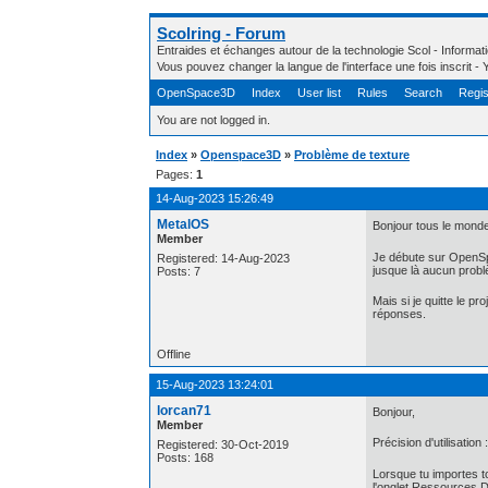
Scolring - Forum
Entraides et échanges autour de la technologie Scol - Informa
Vous pouvez changer la langue de l'interface une fois inscrit 
OpenSpace3D
Index
User list
Rules
Search
Regis
You are not logged in.
Index
»
Openspace3D
»
Problème de texture
Pages:
1
14-Aug-2023 15:26:49
MetalOS
Bonjour tous le monde
Member
Je débute sur OpenSp
Registered: 14-Aug-2023
jusque là aucun problè
Posts: 7
Mais si je quitte le p
réponses.
Offline
15-Aug-2023 13:24:01
lorcan71
Bonjour,
Member
Précision d'utilisation
Registered: 30-Oct-2019
Posts: 168
Lorsque tu importes t
l'onglet Ressources D